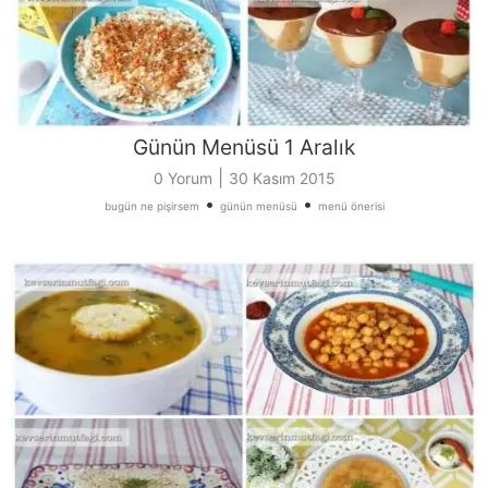
Günün Menüsü 1 Aralık
|
0 Yorum
30 Kasım 2015
•
•
bugün ne pişirsem
günün menüsü
menü önerisi