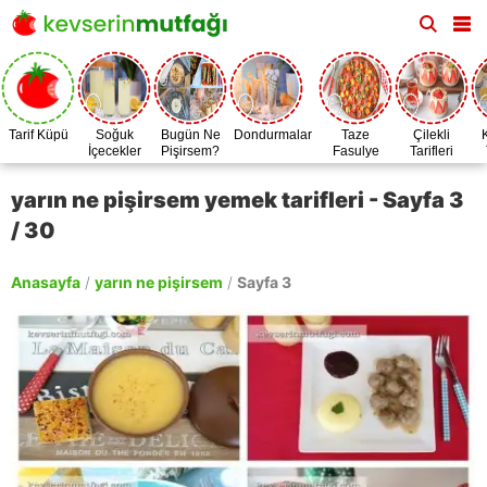
Tarif Küpü
Soğuk
Bugün Ne
Dondurmalar
Taze
Çilekli
İçecekler
Pişirsem?
Fasulye
Tarifleri
Zamanı
yarın ne pişirsem yemek tarifleri - Sayfa 3
/ 30
Anasayfa
/
yarın ne pişirsem
/
Sayfa 3