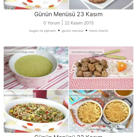
Günün Menüsü 23 Kasım
|
0 Yorum
22 Kasım 2015
•
•
bugün ne pişirsem
günün menüsü
menü önerisi