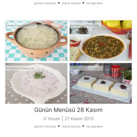
•
•
günün menüsü
menü önerisi
ne pişirsem
Günün Menüsü 28 Kasım
|
0 Yorum
27 Kasım 2015
•
•
günün menüsü
menü önerisi
ne pişirsem