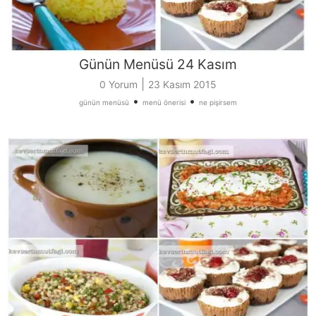
Günün Menüsü 24 Kasım
|
0 Yorum
23 Kasım 2015
•
•
günün menüsü
menü önerisi
ne pişirsem