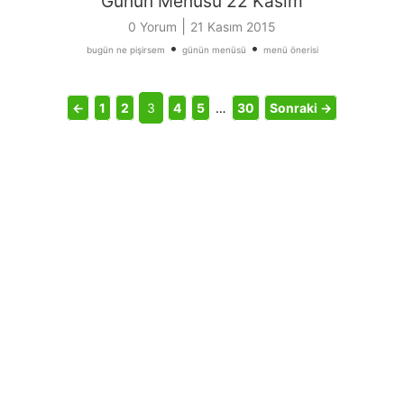
Günün Menüsü 22 Kasım
|
0 Yorum
21 Kasım 2015
•
•
bugün ne pişirsem
günün menüsü
menü önerisi
←
1
2
3
4
5
…
30
Sonraki →