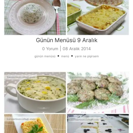
Günün Menüsü 9 Aralık
|
0 Yorum
08 Aralık 2014
•
•
günün menüsü
menü
yarın ne pişirsem