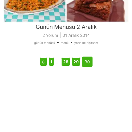
Günün Menüsü 2 Aralık
|
2 Yorum
01 Aralık 2014
•
•
günün menüsü
menü
yarın ne pişirsem
←
1
…
28
29
30