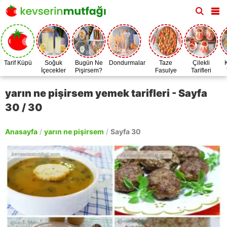
Tarif Küpü
Soğuk
Bugün Ne
Dondurmalar
Taze
Çilekli
İçecekler
Pişirsem?
Fasulye
Tarifleri
Zamanı
yarın ne pişirsem yemek tarifleri - Sayfa
30 / 30
Anasayfa
/
yarın ne pişirsem
/
Sayfa 30