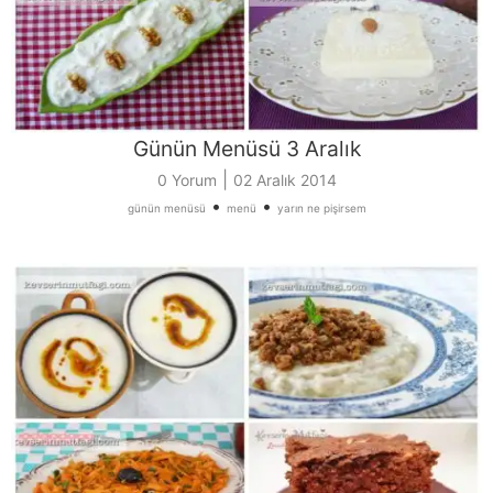
Günün Menüsü 3 Aralık
|
0 Yorum
02 Aralık 2014
•
•
günün menüsü
menü
yarın ne pişirsem