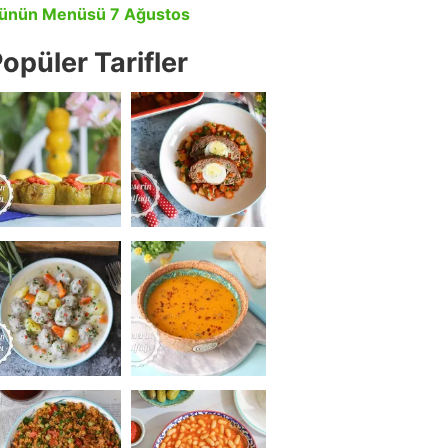
ünün Menüsü 7 Ağustos
opüler Tarifler