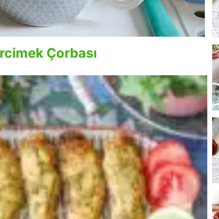
ercimek Çorbası