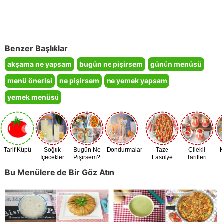
Benzer Başlıklar
akşama ne yapsam
bugün ne pişirsem
günün menüsü
menü önerisi
ne pişirsem
ne yemek yapsam
yemek menüsü
Tarif Küpü
Soğuk
Bugün Ne
Dondurmalar
Taze
Çilekli
İçecekler
Pişirsem?
Fasulye
Tarifleri
Zamanı
Bu Menülere de Bir Göz Atın