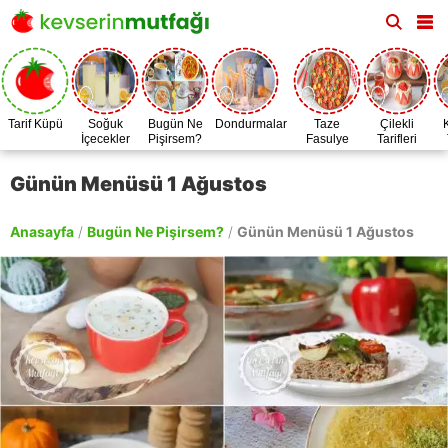
Tarif Küpü
Soğuk
Bugün Ne
Dondurmalar
Taze
Çilekli
İçecekler
Pişirsem?
Fasulye
Tarifleri
Zamanı
Günün Menüsü 1 Ağustos
Anasayfa
/
Bugün Ne Pişirsem?
/
Günün Menüsü 1 Ağustos