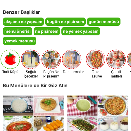
Benzer Başlıklar
akşama ne yapsam
bugün ne pişirsem
günün menüsü
menü önerisi
ne pişirsem
ne yemek yapsam
yemek menüsü
Tarif Küpü
Soğuk
Bugün Ne
Dondurmalar
Taze
Çilekli
İçecekler
Pişirsem?
Fasulye
Tarifleri
Zamanı
Bu Menülere de Bir Göz Atın