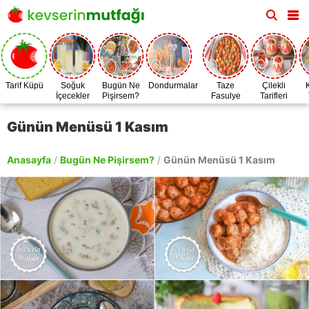
Tarif Küpü
Soğuk
Bugün Ne
Dondurmalar
Taze
Çilekli
İçecekler
Pişirsem?
Fasulye
Tarifleri
Zamanı
Günün Menüsü 1 Kasım
Anasayfa
/
Bugün Ne Pişirsem?
/
Günün Menüsü 1 Kasım