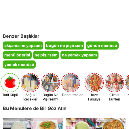
Benzer Başlıklar
akşama ne yapsam
bugün ne pişirsem
günün menüsü
menü önerisi
ne pişirsem
ne yemek yapsam
yemek menüsü
Tarif Küpü
Soğuk
Bugün Ne
Dondurmalar
Taze
Çilekli
İçecekler
Pişirsem?
Fasulye
Tarifleri
Zamanı
Bu Menülere de Bir Göz Atın