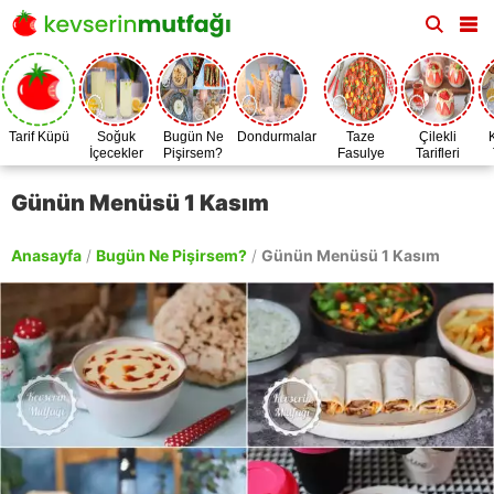
Tarif Küpü
Soğuk
Bugün Ne
Dondurmalar
Taze
Çilekli
İçecekler
Pişirsem?
Fasulye
Tarifleri
Zamanı
Günün Menüsü 1 Kasım
Anasayfa
/
Bugün Ne Pişirsem?
/
Günün Menüsü 1 Kasım