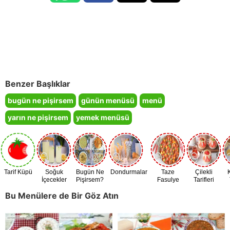
Benzer Başlıklar
bugün ne pişirsem
günün menüsü
menü
yarın ne pişirsem
yemek menüsü
Tarif Küpü
Soğuk
Bugün Ne
Dondurmalar
Taze
Çilekli
İçecekler
Pişirsem?
Fasulye
Tarifleri
Zamanı
Bu Menülere de Bir Göz Atın