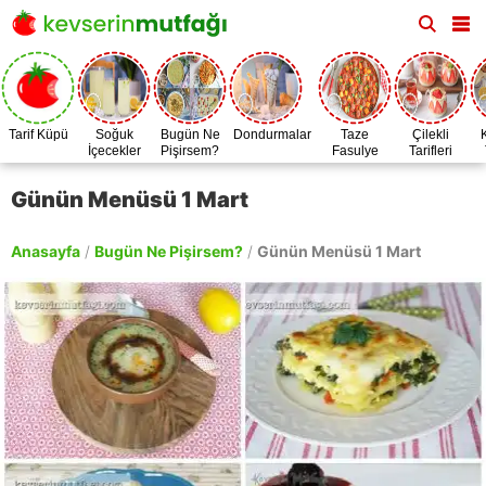
Tarif Küpü
Soğuk
Bugün Ne
Dondurmalar
Taze
Çilekli
İçecekler
Pişirsem?
Fasulye
Tarifleri
Zamanı
Günün Menüsü 1 Mart
Anasayfa
/
Bugün Ne Pişirsem?
/
Günün Menüsü 1 Mart