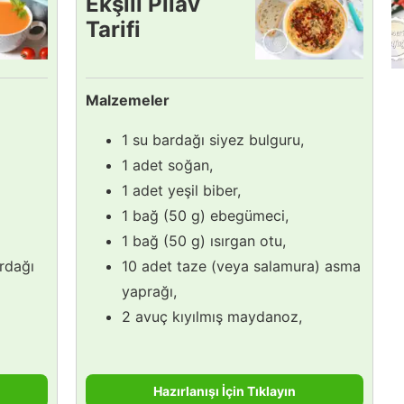
Ekşili Pilav
Tarifi
Malzemeler
1 su bardağı siyez bulguru,
1 adet soğan,
1 adet yeşil biber,
1 bağ (50 g) ebegümeci,
1 bağ (50 g) ısırgan otu,
ardağı
10 adet taze (veya salamura) asma
yaprağı,
2 avuç kıyılmış maydanoz,
Hazırlanışı İçin Tıklayın