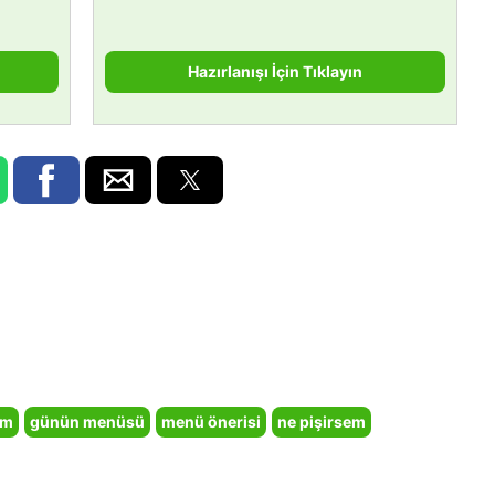
Hazırlanışı İçin Tıklayın
em
günün menüsü
menü önerisi
ne pişirsem