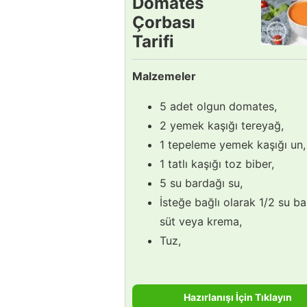
Domates
Çorbası
Tarifi
Malzemeler
5 adet olgun domates,
2 yemek kaşığı tereyağ,
1 tepeleme yemek kaşığı un,
1 tatlı kaşığı toz biber,
5 su bardağı su,
İsteğe bağlı olarak 1/2 su b
süt veya krema,
Tuz,
Hazırlanışı İçin Tıklayın