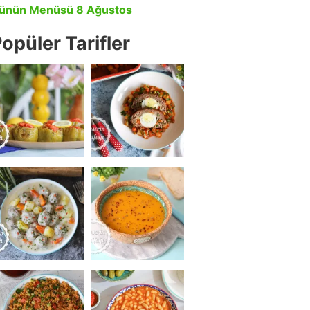
ünün Menüsü 8 Ağustos
opüler Tarifler