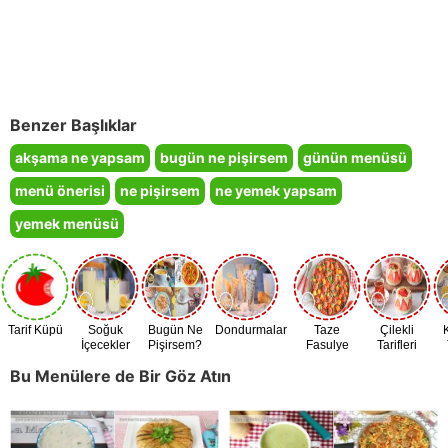
Benzer Başlıklar
akşama ne yapsam
bugün ne pişirsem
günün menüsü
menü önerisi
ne pişirsem
ne yemek yapsam
yemek menüsü
Tarif Küpü
Soğuk
Bugün Ne
Dondurmalar
Taze
Çilekli
İçecekler
Pişirsem?
Fasulye
Tarifleri
Zamanı
Bu Menülere de Bir Göz Atın