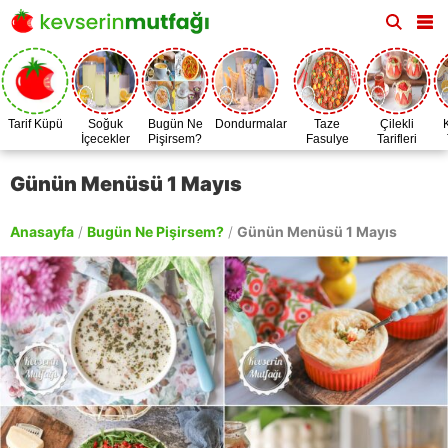
Tarif Küpü
Soğuk
Bugün Ne
Dondurmalar
Taze
Çilekli
İçecekler
Pişirsem?
Fasulye
Tarifleri
Zamanı
Günün Menüsü 1 Mayıs
Anasayfa
/
Bugün Ne Pişirsem?
/
Günün Menüsü 1 Mayıs