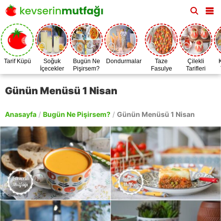
Tarif Küpü
Soğuk
Bugün Ne
Dondurmalar
Taze
Çilekli
İçecekler
Pişirsem?
Fasulye
Tarifleri
Zamanı
Günün Menüsü 1 Nisan
Anasayfa
/
Bugün Ne Pişirsem?
/
Günün Menüsü 1 Nisan