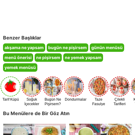
Benzer Başlıklar
akşama ne yapsam
bugün ne pişirsem
günün menüsü
menü önerisi
ne pişirsem
ne yemek yapsam
yemek menüsü
Tarif Küpü
Soğuk
Bugün Ne
Dondurmalar
Taze
Çilekli
İçecekler
Pişirsem?
Fasulye
Tarifleri
Zamanı
Bu Menülere de Bir Göz Atın