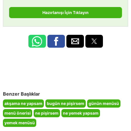
Hazırlanışı İçin Tıklayın
Benzer Başlıklar
akşama ne yapsam
bugün ne pişirsem
günün menüsü
menü önerisi
ne pişirsem
ne yemek yapsam
yemek menüsü