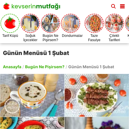
Tarif Küpü
Soğuk
Bugün Ne
Dondurmalar
Taze
Çilekli
İçecekler
Pişirsem?
Fasulye
Tarifleri
Zamanı
Günün Menüsü 1 Şubat
Anasayfa
/
Bugün Ne Pişirsem?
/
Günün Menüsü 1 Şubat