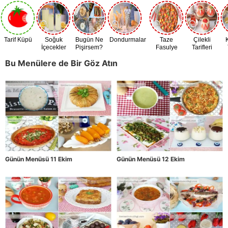
Tarif Küpü
Soğuk
Bugün Ne
Dondurmalar
Taze
Çilekli
İçecekler
Pişirsem?
Fasulye
Tarifleri
Zamanı
Bu Menülere de Bir Göz Atın
Günün Menüsü 11 Ekim
Günün Menüsü 12 Ekim