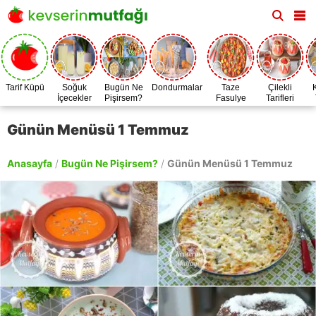
Tarif Küpü
Soğuk
Bugün Ne
Dondurmalar
Taze
Çilekli
İçecekler
Pişirsem?
Fasulye
Tarifleri
Zamanı
Günün Menüsü 1 Temmuz
Anasayfa
/
Bugün Ne Pişirsem?
/
Günün Menüsü 1 Temmuz