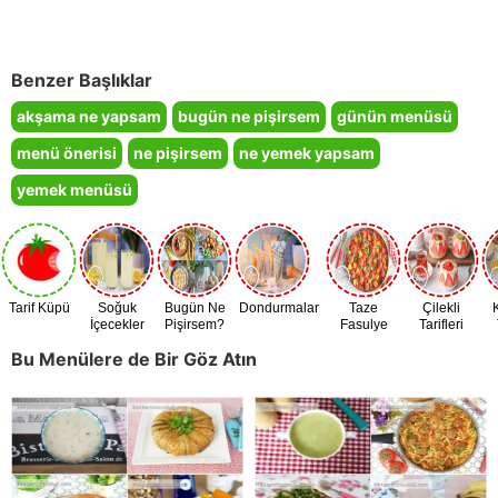
Benzer Başlıklar
akşama ne yapsam
bugün ne pişirsem
günün menüsü
menü önerisi
ne pişirsem
ne yemek yapsam
yemek menüsü
Tarif Küpü
Soğuk
Bugün Ne
Dondurmalar
Taze
Çilekli
İçecekler
Pişirsem?
Fasulye
Tarifleri
Zamanı
Bu Menülere de Bir Göz Atın