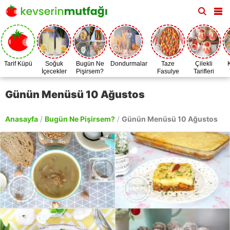
Tarif Küpü
Soğuk
Bugün Ne
Dondurmalar
Taze
Çilekli
İçecekler
Pişirsem?
Fasulye
Tarifleri
Zamanı
Günün Menüsü 10 Ağustos
Anasayfa
/
Bugün Ne Pişirsem?
/
Günün Menüsü 10 Ağustos