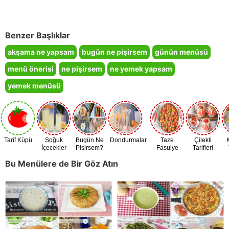
Benzer Başlıklar
akşama ne yapsam
bugün ne pişirsem
günün menüsü
menü önerisi
ne pişirsem
ne yemek yapsam
yemek menüsü
Tarif Küpü
Soğuk
Bugün Ne
Dondurmalar
Taze
Çilekli
İçecekler
Pişirsem?
Fasulye
Tarifleri
Zamanı
Bu Menülere de Bir Göz Atın