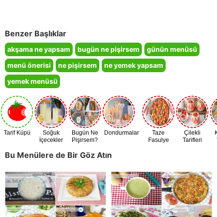
Benzer Başlıklar
akşama ne yapsam
bugün ne pişirsem
günün menüsü
menü önerisi
ne pişirsem
ne yemek yapsam
yemek menüsü
Tarif Küpü
Soğuk
Bugün Ne
Dondurmalar
Taze
Çilekli
İçecekler
Pişirsem?
Fasulye
Tarifleri
Zamanı
Bu Menülere de Bir Göz Atın