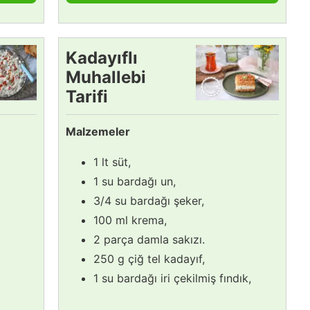
Kadayıflı
Muhallebi
Tarifi
Malzemeler
1 lt süt,
1 su bardağı un,
3/4 su bardağı şeker,
100 ml krema,
2 parça damla sakızı.
250 g çiğ tel kadayıf,
1 su bardağı iri çekilmiş fındık,