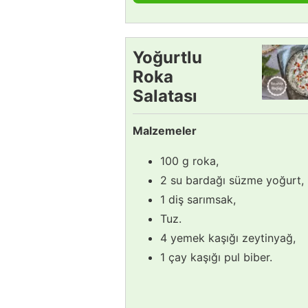
Yoğurtlu
Roka
Salatası
Tarifi
Malzemeler
100 g roka,
2 su bardağı süzme yoğurt,
1 diş sarımsak,
Tuz.
4 yemek kaşığı zeytinyağ,
1 çay kaşığı pul biber.