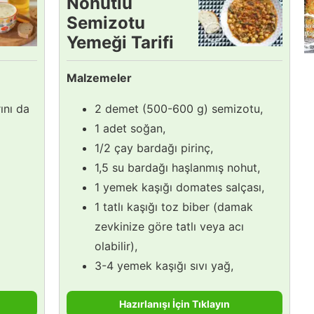
Nohutlu
Semizotu
Yemeği Tarifi
Malzemeler
ını da
2 demet (500-600 g) semizotu,
1 adet soğan,
1/2 çay bardağı pirinç,
1,5 su bardağı haşlanmış nohut,
1 yemek kaşığı domates salçası,
1 tatlı kaşığı toz biber (damak
zevkinize göre tatlı veya acı
olabilir),
3-4 yemek kaşığı sıvı yağ,
Hazırlanışı İçin Tıklayın