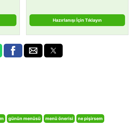
Hazırlanışı İçin Tıklayın
em
günün menüsü
menü önerisi
ne pişirsem