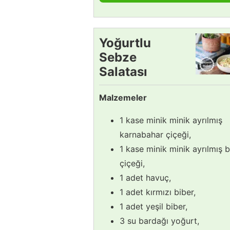
Yoğurtlu
Sebze
Salatası
Tarifi
Malzemeler
1 kase minik minik ayrılmış
karnabahar çiçeği,
1 kase minik minik ayrılmış b
çiçeği,
1 adet havuç,
1 adet kırmızı biber,
1 adet yeşil biber,
3 su bardağı yoğurt,