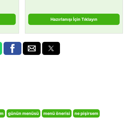
Hazırlanışı İçin Tıklayın
em
günün menüsü
menü önerisi
ne pişirsem