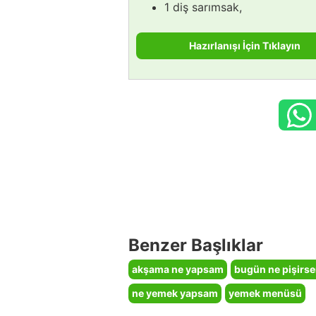
1 diş sarımsak,
Hazırlanışı İçin Tıklayın
Benzer Başlıklar
akşama ne yapsam
bugün ne pişirs
ne yemek yapsam
yemek menüsü