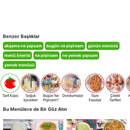
Benzer Başlıklar
akşama ne yapsam
bugün ne pişirsem
günün menüsü
menü önerisi
ne pişirsem
ne yemek yapsam
yemek menüsü
Tarif Küpü
Soğuk
Bugün Ne
Dondurmalar
Taze
Çilekli
İçecekler
Pişirsem?
Fasulye
Tarifleri
Zamanı
Bu Menülere de Bir Göz Atın