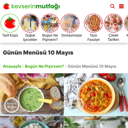
Tarif Küpü
Soğuk
Bugün Ne
Dondurmalar
Taze
Çilekli
İçecekler
Pişirsem?
Fasulye
Tarifleri
Zamanı
Günün Menüsü 10 Mayıs
Anasayfa
/
Bugün Ne Pişirsem?
/
Günün Menüsü 10 Mayıs