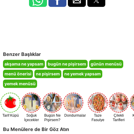
Benzer Başlıklar
akşama ne yapsam
bugün ne pişirsem
günün menüsü
menü önerisi
ne pişirsem
ne yemek yapsam
yemek menüsü
Tarif Küpü
Soğuk
Bugün Ne
Dondurmalar
Taze
Çilekli
İçecekler
Pişirsem?
Fasulye
Tarifleri
Zamanı
Bu Menülere de Bir Göz Atın