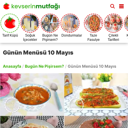
Tarif Küpü
Soğuk
Bugün Ne
Dondurmalar
Taze
Çilekli
İçecekler
Pişirsem?
Fasulye
Tarifleri
Zamanı
Günün Menüsü 10 Mayıs
Anasayfa
/
Bugün Ne Pişirsem?
/
Günün Menüsü 10 Mayıs