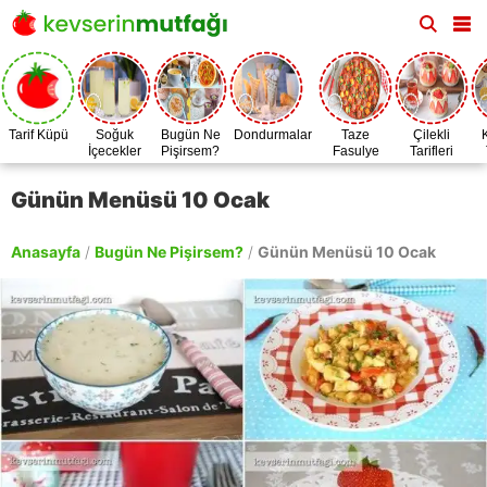
Tarif Küpü
Soğuk
Bugün Ne
Dondurmalar
Taze
Çilekli
İçecekler
Pişirsem?
Fasulye
Tarifleri
Zamanı
Günün Menüsü 10 Ocak
Anasayfa
/
Bugün Ne Pişirsem?
/
Günün Menüsü 10 Ocak