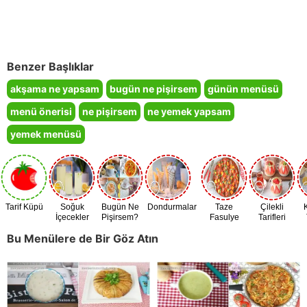
Benzer Başlıklar
akşama ne yapsam
bugün ne pişirsem
günün menüsü
menü önerisi
ne pişirsem
ne yemek yapsam
yemek menüsü
Tarif Küpü
Soğuk
Bugün Ne
Dondurmalar
Taze
Çilekli
İçecekler
Pişirsem?
Fasulye
Tarifleri
Zamanı
Bu Menülere de Bir Göz Atın