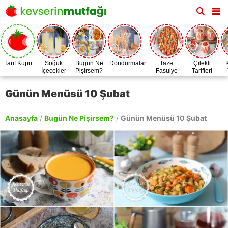
Tarif Küpü
Soğuk
Bugün Ne
Dondurmalar
Taze
Çilekli
İçecekler
Pişirsem?
Fasulye
Tarifleri
Zamanı
Günün Menüsü 10 Şubat
Anasayfa
/
Bugün Ne Pişirsem?
/
Günün Menüsü 10 Şubat