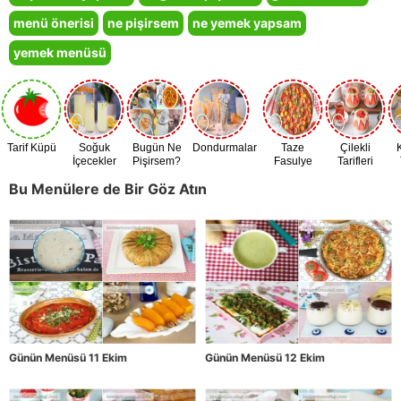
menü önerisi
ne pişirsem
ne yemek yapsam
yemek menüsü
Tarif Küpü
Soğuk
Bugün Ne
Dondurmalar
Taze
Çilekli
İçecekler
Pişirsem?
Fasulye
Tarifleri
Zamanı
Bu Menülere de Bir Göz Atın
Günün Menüsü 11 Ekim
Günün Menüsü 12 Ekim