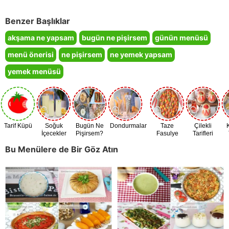
Benzer Başlıklar
akşama ne yapsam
bugün ne pişirsem
günün menüsü
menü önerisi
ne pişirsem
ne yemek yapsam
yemek menüsü
Tarif Küpü
Soğuk
Bugün Ne
Dondurmalar
Taze
Çilekli
İçecekler
Pişirsem?
Fasulye
Tarifleri
Zamanı
Bu Menülere de Bir Göz Atın