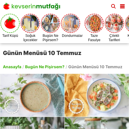
Tarif Küpü
Soğuk
Bugün Ne
Dondurmalar
Taze
Çilekli
İçecekler
Pişirsem?
Fasulye
Tarifleri
Zamanı
Günün Menüsü 10 Temmuz
Anasayfa
/
Bugün Ne Pişirsem?
/
Günün Menüsü 10 Temmuz