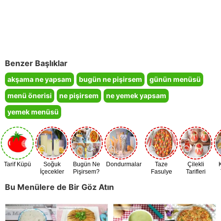
Benzer Başlıklar
akşama ne yapsam
bugün ne pişirsem
günün menüsü
menü önerisi
ne pişirsem
ne yemek yapsam
yemek menüsü
Tarif Küpü
Soğuk
Bugün Ne
Dondurmalar
Taze
Çilekli
İçecekler
Pişirsem?
Fasulye
Tarifleri
Zamanı
Bu Menülere de Bir Göz Atın