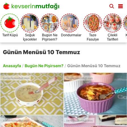
Tarif Küpü
Soğuk
Bugün Ne
Dondurmalar
Taze
Çilekli
İçecekler
Pişirsem?
Fasulye
Tarifleri
Zamanı
Günün Menüsü 10 Temmuz
Anasayfa
/
Bugün Ne Pişirsem?
/
Günün Menüsü 10 Temmuz