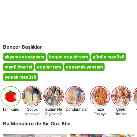
Benzer Başlıklar
akşama ne yapsam
bugün ne pişirsem
günün menüsü
menü önerisi
ne pişirsem
ne yemek yapsam
yemek menüsü
Tarif Küpü
Soğuk
Bugün Ne
Dondurmalar
Taze
Çilekli
İçecekler
Pişirsem?
Fasulye
Tarifleri
Zamanı
Bu Menülere de Bir Göz Atın