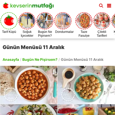
Tarif Küpü
Soğuk
Bugün Ne
Dondurmalar
Taze
Çilekli
İçecekler
Pişirsem?
Fasulye
Tarifleri
Zamanı
Günün Menüsü 11 Aralık
Anasayfa
/
Bugün Ne Pişirsem?
/
Günün Menüsü 11 Aralık