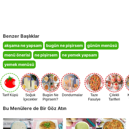
Benzer Başlıklar
akşama ne yapsam
bugün ne pişirsem
günün menüsü
menü önerisi
ne pişirsem
ne yemek yapsam
yemek menüsü
Tarif Küpü
Soğuk
Bugün Ne
Dondurmalar
Taze
Çilekli
İçecekler
Pişirsem?
Fasulye
Tarifleri
Zamanı
Bu Menülere de Bir Göz Atın