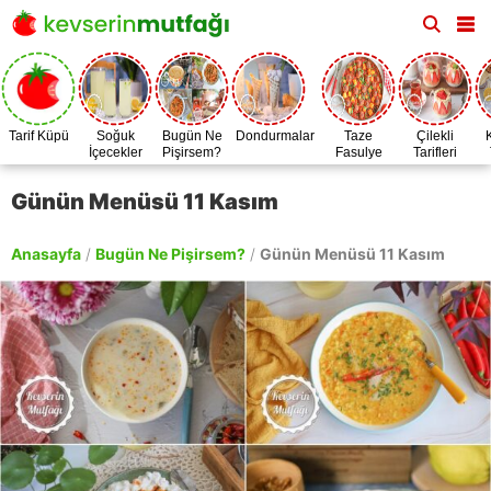
Tarif Küpü
Soğuk
Bugün Ne
Dondurmalar
Taze
Çilekli
İçecekler
Pişirsem?
Fasulye
Tarifleri
Zamanı
Günün Menüsü 11 Kasım
Anasayfa
/
Bugün Ne Pişirsem?
/
Günün Menüsü 11 Kasım