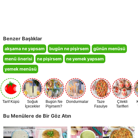
Benzer Başlıklar
akşama ne yapsam
bugün ne pişirsem
günün menüsü
menü önerisi
ne pişirsem
ne yemek yapsam
yemek menüsü
Tarif Küpü
Soğuk
Bugün Ne
Dondurmalar
Taze
Çilekli
İçecekler
Pişirsem?
Fasulye
Tarifleri
Zamanı
Bu Menülere de Bir Göz Atın