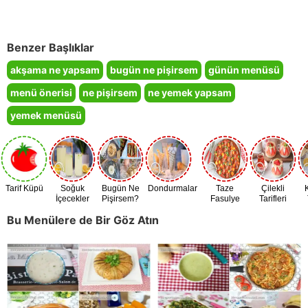
Benzer Başlıklar
akşama ne yapsam
bugün ne pişirsem
günün menüsü
menü önerisi
ne pişirsem
ne yemek yapsam
yemek menüsü
Tarif Küpü
Soğuk
Bugün Ne
Dondurmalar
Taze
Çilekli
İçecekler
Pişirsem?
Fasulye
Tarifleri
Zamanı
Bu Menülere de Bir Göz Atın