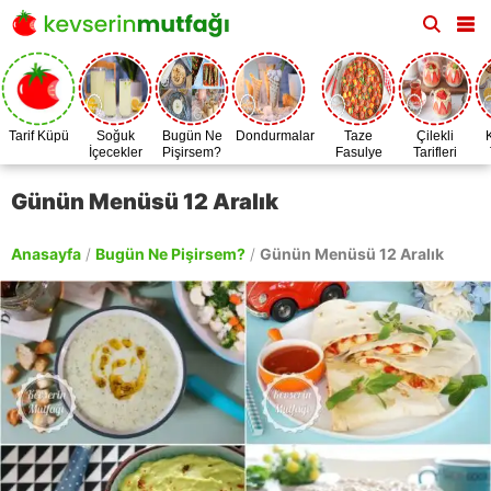
Tarif Küpü
Soğuk
Bugün Ne
Dondurmalar
Taze
Çilekli
İçecekler
Pişirsem?
Fasulye
Tarifleri
Zamanı
Günün Menüsü 12 Aralık
Anasayfa
/
Bugün Ne Pişirsem?
/
Günün Menüsü 12 Aralık