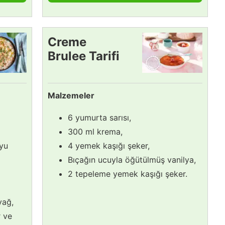
Creme
Brulee Tarifi
Malzemeler
6 yumurta sarısı,
300 ml krema,
yu
4 yemek kaşığı şeker,
Bıçağın ucuyla öğütülmüş vanilya,
2 tepeleme yemek kaşığı şeker.
yağ,
r ve