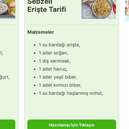
Sebzeli
Erişte Tarifi
Malzemeler
1 su bardağı erişte,
t,
1 adet soğan,
1 diş sarımsak,
1 adet havuç,
ğurt,
1 adet yeşil biber,
1 adet kırmızı biber,
1 su bardağı haşlanmış nohut,
Hazırlanışı İçin Tıklayın