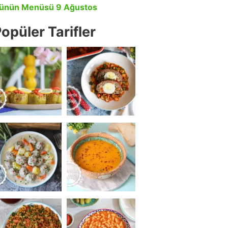
ünün Menüsü 9 Ağustos
opüler Tarifler