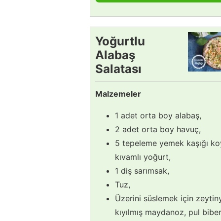
Yoğurtlu
Alabaş
Salatası
Tarifi
Malzemeler
1 adet orta boy alabaş,
2 adet orta boy havuç,
5 tepeleme yemek kaşığı ko
kıvamlı yoğurt,
1 diş sarımsak,
Tuz,
Üzerini süslemek için zeytin
kıyılmış maydanoz, pul bibe