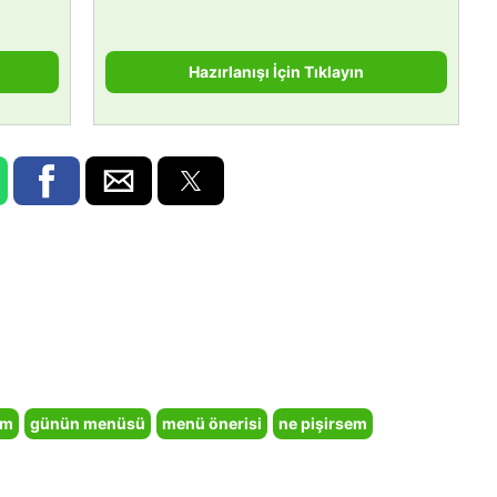
Hazırlanışı İçin Tıklayın
em
günün menüsü
menü önerisi
ne pişirsem