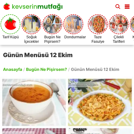
Tarif Küpü
Soğuk
Bugün Ne
Dondurmalar
Taze
Çilekli
İçecekler
Pişirsem?
Fasulye
Tarifleri
Zamanı
Günün Menüsü 12 Ekim
Anasayfa
/
Bugün Ne Pişirsem?
/
Günün Menüsü 12 Ekim