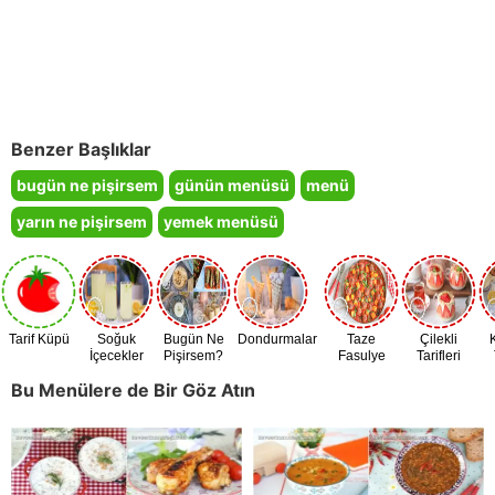
Benzer Başlıklar
bugün ne pişirsem
günün menüsü
menü
yarın ne pişirsem
yemek menüsü
Tarif Küpü
Soğuk
Bugün Ne
Dondurmalar
Taze
Çilekli
İçecekler
Pişirsem?
Fasulye
Tarifleri
Zamanı
Bu Menülere de Bir Göz Atın