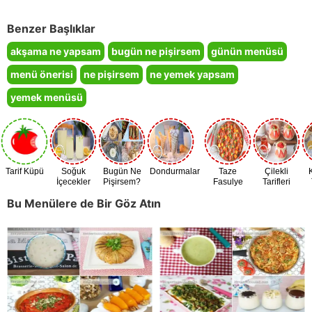
Benzer Başlıklar
akşama ne yapsam
bugün ne pişirsem
günün menüsü
menü önerisi
ne pişirsem
ne yemek yapsam
yemek menüsü
Tarif Küpü
Soğuk
Bugün Ne
Dondurmalar
Taze
Çilekli
İçecekler
Pişirsem?
Fasulye
Tarifleri
Zamanı
Bu Menülere de Bir Göz Atın