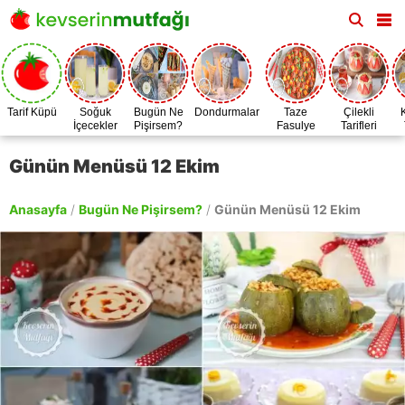
Tarif Küpü
Soğuk
Bugün Ne
Dondurmalar
Taze
Çilekli
İçecekler
Pişirsem?
Fasulye
Tarifleri
Zamanı
Günün Menüsü 12 Ekim
Anasayfa
/
Bugün Ne Pişirsem?
/
Günün Menüsü 12 Ekim