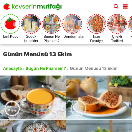
Tarif Küpü
Soğuk
Bugün Ne
Dondurmalar
Taze
Çilekli
İçecekler
Pişirsem?
Fasulye
Tarifleri
Zamanı
Günün Menüsü 13 Ekim
Anasayfa
/
Bugün Ne Pişirsem?
/
Günün Menüsü 13 Ekim