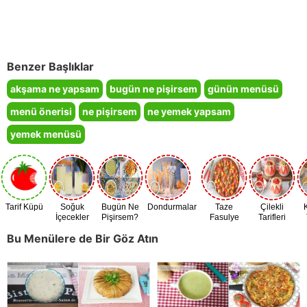
Benzer Başlıklar
akşama ne yapsam
bugün ne pişirsem
günün menüsü
menü önerisi
ne pişirsem
ne yemek yapsam
yemek menüsü
Tarif Küpü
Soğuk
Bugün Ne
Dondurmalar
Taze
Çilekli
İçecekler
Pişirsem?
Fasulye
Tarifleri
Zamanı
Bu Menülere de Bir Göz Atın