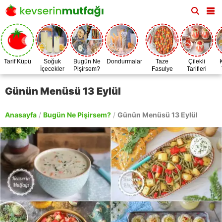
Tarif Küpü
Soğuk
Bugün Ne
Dondurmalar
Taze
Çilekli
İçecekler
Pişirsem?
Fasulye
Tarifleri
Zamanı
Günün Menüsü 13 Eylül
Anasayfa
/
Bugün Ne Pişirsem?
/
Günün Menüsü 13 Eylül