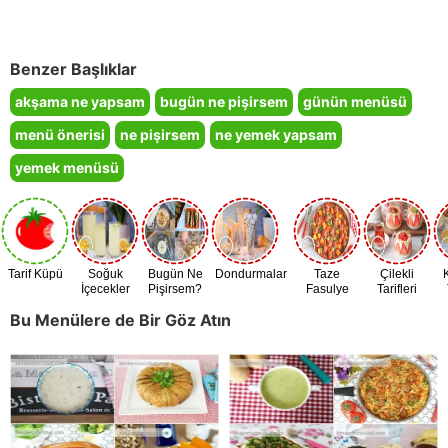
Benzer Başlıklar
akşama ne yapsam
bugün ne pişirsem
günün menüsü
menü önerisi
ne pişirsem
ne yemek yapsam
yemek menüsü
Tarif Küpü
Soğuk
Bugün Ne
Dondurmalar
Taze
Çilekli
İçecekler
Pişirsem?
Fasulye
Tarifleri
Zamanı
Bu Menülere de Bir Göz Atın