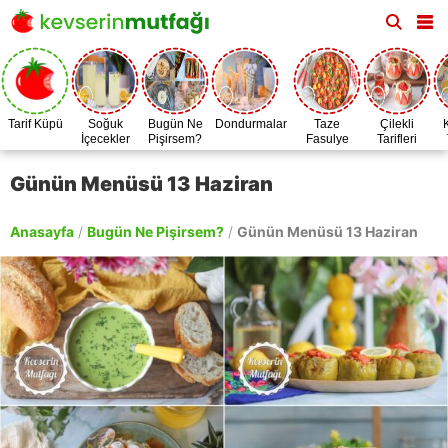
Tarif Küpü
Soğuk
Bugün Ne
Dondurmalar
Taze
Çilekli
İçecekler
Pişirsem?
Fasulye
Tarifleri
Zamanı
Günün Menüsü 13 Haziran
Anasayfa
/
Bugün Ne Pişirsem?
/
Günün Menüsü 13 Haziran