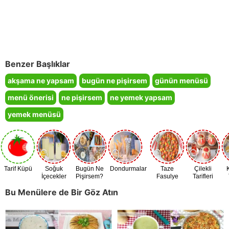
Benzer Başlıklar
akşama ne yapsam
bugün ne pişirsem
günün menüsü
menü önerisi
ne pişirsem
ne yemek yapsam
yemek menüsü
Tarif Küpü
Soğuk
Bugün Ne
Dondurmalar
Taze
Çilekli
İçecekler
Pişirsem?
Fasulye
Tarifleri
Zamanı
Bu Menülere de Bir Göz Atın