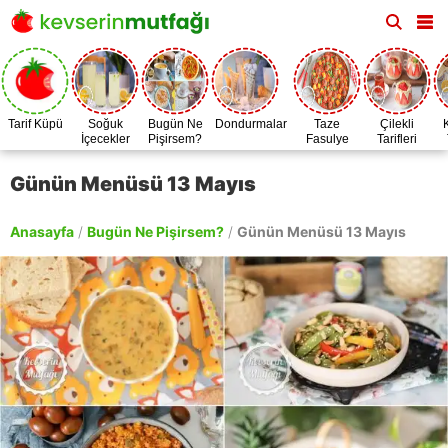
Tarif Küpü
Soğuk
Bugün Ne
Dondurmalar
Taze
Çilekli
İçecekler
Pişirsem?
Fasulye
Tarifleri
Zamanı
Günün Menüsü 13 Mayıs
Anasayfa
/
Bugün Ne Pişirsem?
/
Günün Menüsü 13 Mayıs