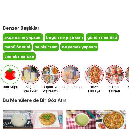
Benzer Başlıklar
akşama ne yapsam
bugün ne pişirsem
günün menüsü
menü önerisi
ne pişirsem
ne yemek yapsam
yemek menüsü
Tarif Küpü
Soğuk
Bugün Ne
Dondurmalar
Taze
Çilekli
İçecekler
Pişirsem?
Fasulye
Tarifleri
Zamanı
Bu Menülere de Bir Göz Atın