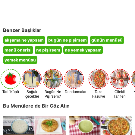
Benzer Başlıklar
akşama ne yapsam
bugün ne pişirsem
günün menüsü
menü önerisi
ne pişirsem
ne yemek yapsam
yemek menüsü
Tarif Küpü
Soğuk
Bugün Ne
Dondurmalar
Taze
Çilekli
İçecekler
Pişirsem?
Fasulye
Tarifleri
Zamanı
Bu Menülere de Bir Göz Atın