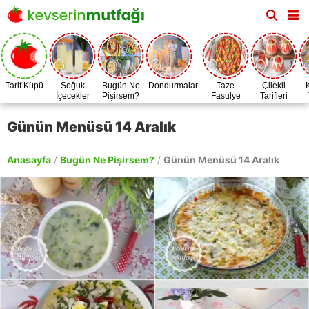
Tarif Küpü
Soğuk
Bugün Ne
Dondurmalar
Taze
Çilekli
İçecekler
Pişirsem?
Fasulye
Tarifleri
Zamanı
Günün Menüsü 14 Aralık
Anasayfa
/
Bugün Ne Pişirsem?
/
Günün Menüsü 14 Aralık