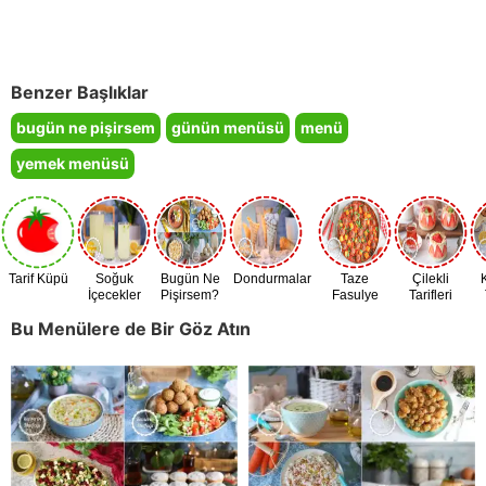
Benzer Başlıklar
bugün ne pişirsem
günün menüsü
menü
yemek menüsü
Tarif Küpü
Soğuk
Bugün Ne
Dondurmalar
Taze
Çilekli
İçecekler
Pişirsem?
Fasulye
Tarifleri
Zamanı
Bu Menülere de Bir Göz Atın