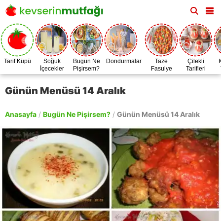
Tarif Küpü
Soğuk
Bugün Ne
Dondurmalar
Taze
Çilekli
İçecekler
Pişirsem?
Fasulye
Tarifleri
Zamanı
Günün Menüsü 14 Aralık
Anasayfa
/
Bugün Ne Pişirsem?
/
Günün Menüsü 14 Aralık