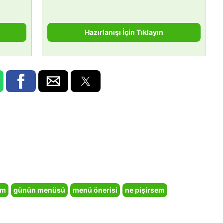
Hazırlanışı İçin Tıklayın
em
günün menüsü
menü önerisi
ne pişirsem