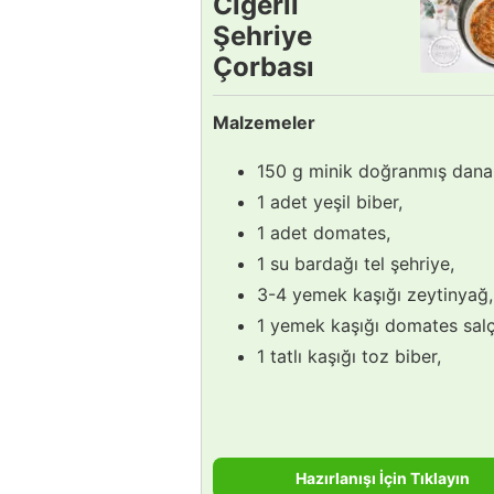
Ciğerli
Şehriye
Çorbası
Tarifi
Malzemeler
150 g minik doğranmış dana 
1 adet yeşil biber,
1 adet domates,
1 su bardağı tel şehriye,
3-4 yemek kaşığı zeytinyağ,
1 yemek kaşığı domates salç
1 tatlı kaşığı toz biber,
Hazırlanışı İçin Tıklayın