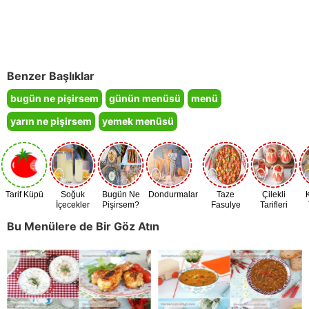
Benzer Başlıklar
bugün ne pişirsem
günün menüsü
menü
yarın ne pişirsem
yemek menüsü
Tarif Küpü
Soğuk
Bugün Ne
Dondurmalar
Taze
Çilekli
İçecekler
Pişirsem?
Fasulye
Tarifleri
Zamanı
Bu Menülere de Bir Göz Atın