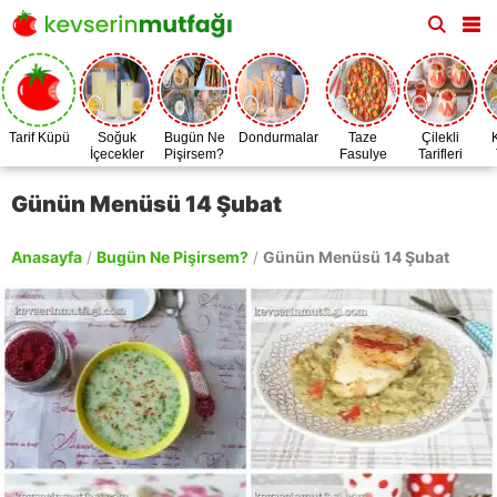
Tarif Küpü
Soğuk
Bugün Ne
Dondurmalar
Taze
Çilekli
İçecekler
Pişirsem?
Fasulye
Tarifleri
Zamanı
Günün Menüsü 14 Şubat
Anasayfa
/
Bugün Ne Pişirsem?
/
Günün Menüsü 14 Şubat