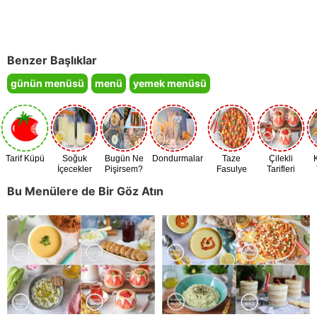
Benzer Başlıklar
günün menüsü
menü
yemek menüsü
Tarif Küpü
Soğuk
Bugün Ne
Dondurmalar
Taze
Çilekli
İçecekler
Pişirsem?
Fasulye
Tarifleri
Zamanı
Bu Menülere de Bir Göz Atın