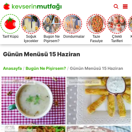
Tarif Küpü
Soğuk
Bugün Ne
Dondurmalar
Taze
Çilekli
İçecekler
Pişirsem?
Fasulye
Tarifleri
Zamanı
Günün Menüsü 15 Haziran
Anasayfa
/
Bugün Ne Pişirsem?
/
Günün Menüsü 15 Haziran