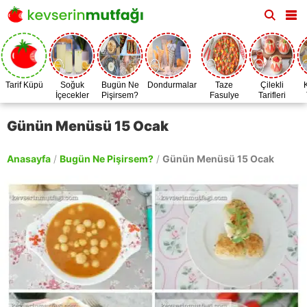
Tarif Küpü
Soğuk
Bugün Ne
Dondurmalar
Taze
Çilekli
İçecekler
Pişirsem?
Fasulye
Tarifleri
Zamanı
Günün Menüsü 15 Ocak
Anasayfa
/
Bugün Ne Pişirsem?
/
Günün Menüsü 15 Ocak