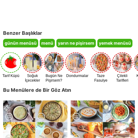
Benzer Başlıklar
günün menüsü
menü
yarın ne pişirsem
yemek menüsü
Tarif Küpü
Soğuk
Bugün Ne
Dondurmalar
Taze
Çilekli
İçecekler
Pişirsem?
Fasulye
Tarifleri
Zamanı
Bu Menülere de Bir Göz Atın