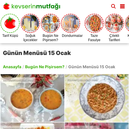
Tarif Küpü
Soğuk
Bugün Ne
Dondurmalar
Taze
Çilekli
İçecekler
Pişirsem?
Fasulye
Tarifleri
Zamanı
Günün Menüsü 15 Ocak
Anasayfa
/
Bugün Ne Pişirsem?
/
Günün Menüsü 15 Ocak