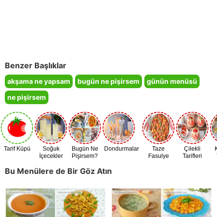
Benzer Başlıklar
akşama ne yapsam
bugün ne pişirsem
günün menüsü
ne pişirsem
Tarif Küpü
Soğuk
Bugün Ne
Dondurmalar
Taze
Çilekli
İçecekler
Pişirsem?
Fasulye
Tarifleri
Zamanı
Bu Menülere de Bir Göz Atın