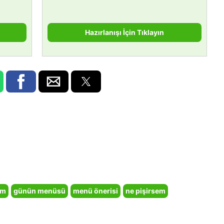
Hazırlanışı İçin Tıklayın
em
günün menüsü
menü önerisi
ne pişirsem