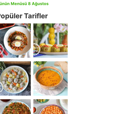
ünün Menüsü 8 Ağustos
opüler Tarifler