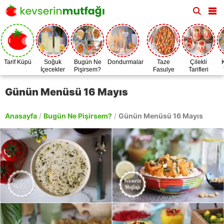
Tarif Küpü
Soğuk
Bugün Ne
Dondurmalar
Taze
Çilekli
İçecekler
Pişirsem?
Fasulye
Tarifleri
Zamanı
Günün Menüsü 16 Mayıs
Anasayfa
/
Bugün Ne Pişirsem?
/
Günün Menüsü 16 Mayıs