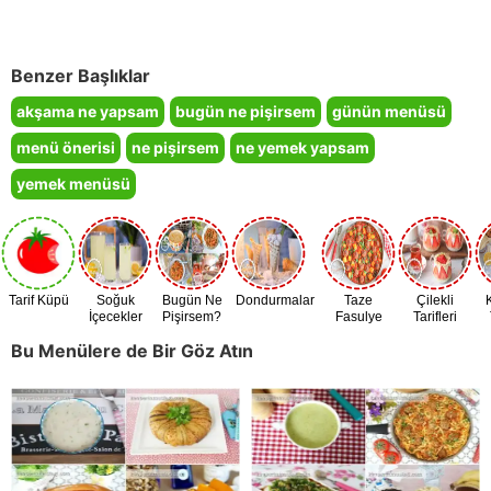
Benzer Başlıklar
akşama ne yapsam
bugün ne pişirsem
günün menüsü
menü önerisi
ne pişirsem
ne yemek yapsam
yemek menüsü
Tarif Küpü
Soğuk
Bugün Ne
Dondurmalar
Taze
Çilekli
İçecekler
Pişirsem?
Fasulye
Tarifleri
Zamanı
Bu Menülere de Bir Göz Atın