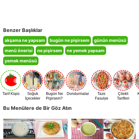
Benzer Başlıklar
akşama ne yapsam
bugün ne pişirsem
günün menüsü
menü önerisi
ne pişirsem
ne yemek yapsam
yemek menüsü
Tarif Küpü
Soğuk
Bugün Ne
Dondurmalar
Taze
Çilekli
İçecekler
Pişirsem?
Fasulye
Tarifleri
Zamanı
Bu Menülere de Bir Göz Atın