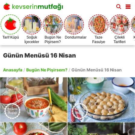
Tarif Küpü
Soğuk
Bugün Ne
Dondurmalar
Taze
Çilekli
İçecekler
Pişirsem?
Fasulye
Tarifleri
Zamanı
Günün Menüsü 16 Nisan
Anasayfa
/
Bugün Ne Pişirsem?
/
Günün Menüsü 16 Nisan