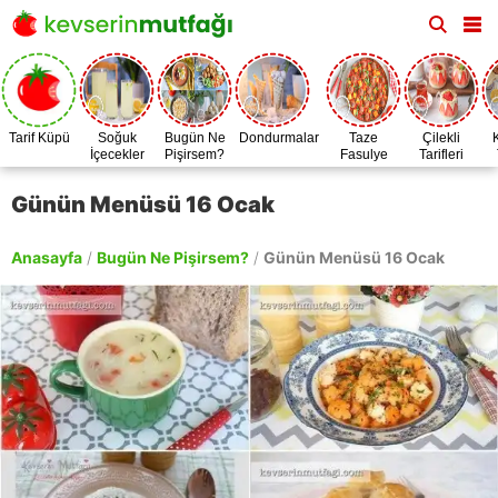
Tarif Küpü
Soğuk
Bugün Ne
Dondurmalar
Taze
Çilekli
İçecekler
Pişirsem?
Fasulye
Tarifleri
Zamanı
Günün Menüsü 16 Ocak
Anasayfa
/
Bugün Ne Pişirsem?
/
Günün Menüsü 16 Ocak