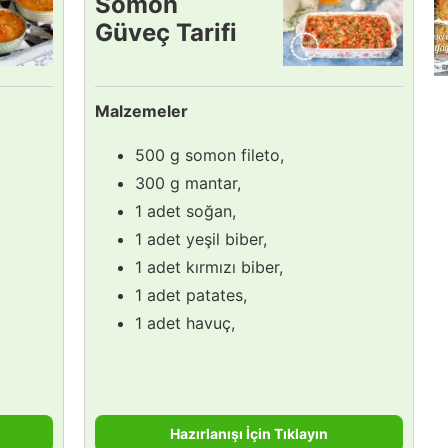
Somon
Güveç Tarifi
Malzemeler
500 g somon fileto,
300 g mantar,
1 adet soğan,
1 adet yeşil biber,
1 adet kırmızı biber,
1 adet patates,
1 adet havuç,
Hazırlanışı İçin Tıklayın