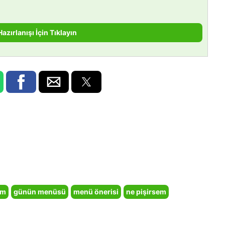
Hazırlanışı İçin Tıklayın
em
günün menüsü
menü önerisi
ne pişirsem