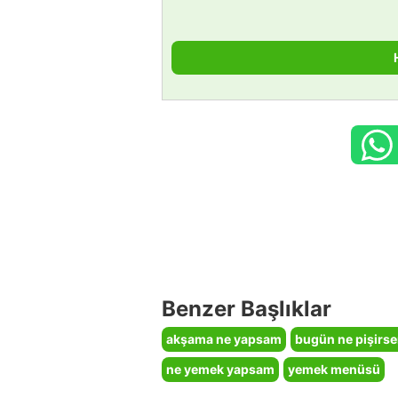
Benzer Başlıklar
akşama ne yapsam
bugün ne pişirs
ne yemek yapsam
yemek menüsü