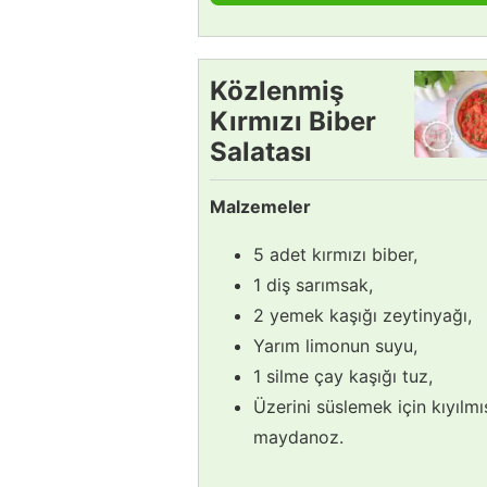
Közlenmiş
Kırmızı Biber
Salatası
Tarifi
Malzemeler
5 adet kırmızı biber,
1 diş sarımsak,
2 yemek kaşığı zeytinyağı,
Yarım limonun suyu,
1 silme çay kaşığı tuz,
Üzerini süslemek için kıyılmı
maydanoz.