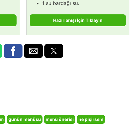
1 su bardağı su.
Hazırlanışı İçin Tıklayın
em
günün menüsü
menü önerisi
ne pişirsem