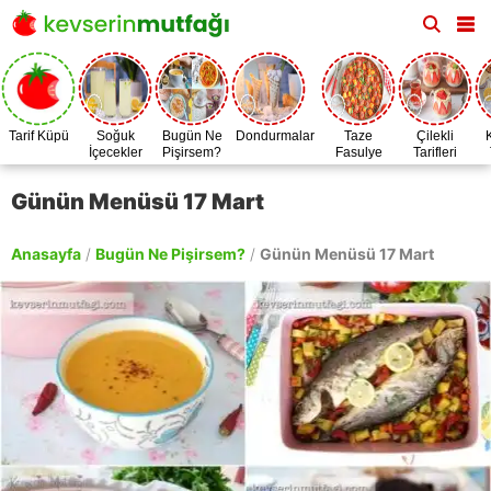
Tarif Küpü
Soğuk
Bugün Ne
Dondurmalar
Taze
Çilekli
İçecekler
Pişirsem?
Fasulye
Tarifleri
Zamanı
Günün Menüsü 17 Mart
Anasayfa
/
Bugün Ne Pişirsem?
/
Günün Menüsü 17 Mart