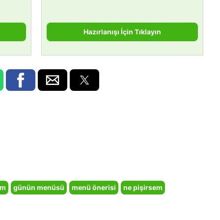
Hazırlanışı İçin Tıklayın
em
günün menüsü
menü önerisi
ne pişirsem