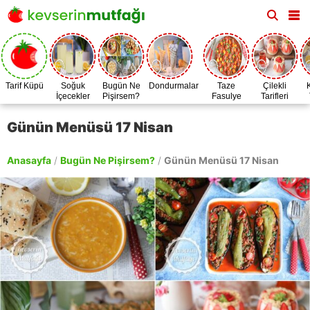
Tarif Küpü
Soğuk
Bugün Ne
Dondurmalar
Taze
Çilekli
İçecekler
Pişirsem?
Fasulye
Tarifleri
Zamanı
Günün Menüsü 17 Nisan
Anasayfa
/
Bugün Ne Pişirsem?
/
Günün Menüsü 17 Nisan