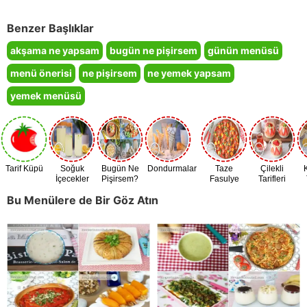
Benzer Başlıklar
akşama ne yapsam
bugün ne pişirsem
günün menüsü
menü önerisi
ne pişirsem
ne yemek yapsam
yemek menüsü
Tarif Küpü
Soğuk
Bugün Ne
Dondurmalar
Taze
Çilekli
İçecekler
Pişirsem?
Fasulye
Tarifleri
Zamanı
Bu Menülere de Bir Göz Atın