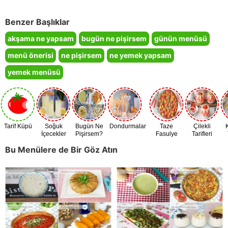
Benzer Başlıklar
akşama ne yapsam
bugün ne pişirsem
günün menüsü
menü önerisi
ne pişirsem
ne yemek yapsam
yemek menüsü
Tarif Küpü
Soğuk
Bugün Ne
Dondurmalar
Taze
Çilekli
İçecekler
Pişirsem?
Fasulye
Tarifleri
Zamanı
Bu Menülere de Bir Göz Atın