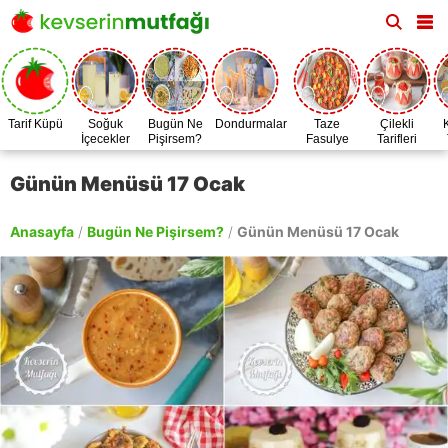
Tarif Küpü
Soğuk
Bugün Ne
Dondurmalar
Taze
Çilekli
İçecekler
Pişirsem?
Fasulye
Tarifleri
Zamanı
Günün Menüsü 17 Ocak
Anasayfa
/
Bugün Ne Pişirsem?
/
Günün Menüsü 17 Ocak